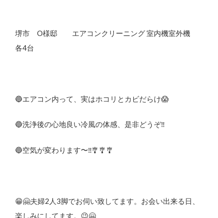
堺市 O様邸 エアコンクリーニング 室内機室外機
各4台
🔵エアコン内って、実はホコリとカビだらけ😱
🔵洗浄後の心地良い冷風の体感、是非どうぞ‼︎
🔵空気が変わります〜‼︎🎐🎐🎐
😁🤗夫婦2人3脚でお伺い致してます。お会い出来る日、
楽しみにしてます。😉🤗