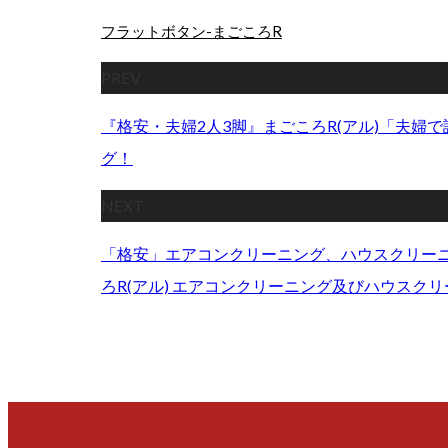
フラットボタン-まごころR
PREV
『格安・夫婦2人3脚』まごころR(アル)「夫婦
グ！
NEXT
「格安」エアコンクリーニング、ハウスクリー
ろR(アル) エアコンクリーニング及びハウスク