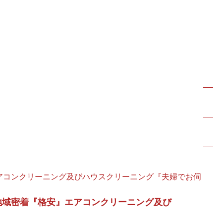
ご依頼の流れ
、大阪狭山市、富田林市中心の
婦でお伺い‼︎』
エアコンクリーニング及びハウスクリーニング『夫婦でお伺
メニュー・料金
の地域密着『格安』エアコンクリーニング及び