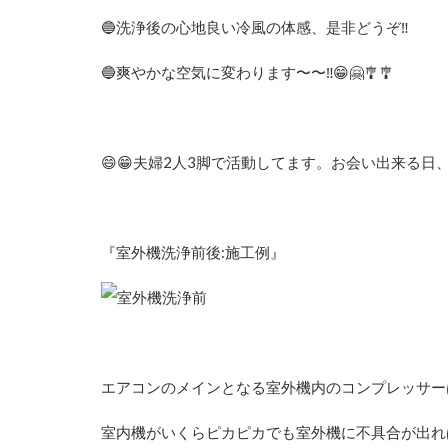
🔵洗浄後の心地良い冷風の体感、是非どうぞ‼︎
🔵爽やかな空気に変わります〜〜‼︎😁🤗
🎐🎐
😄😁夫婦2人3脚で活動してます。お会い出来る日、
『室外機洗浄前後:施工例』
エアコンのメインとなる室外機内のコンプレッサー
室内機がいくらピカピカでも室外機に不具合が出れ